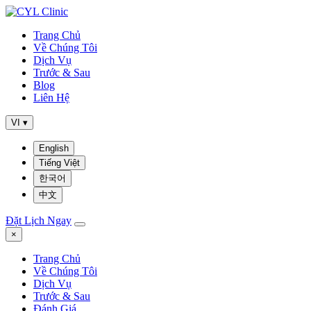
Trang Chủ
Về Chúng Tôi
Dịch Vụ
Trước & Sau
Blog
Liên Hệ
VI
▾
English
Tiếng Việt
한국어
中文
Đặt Lịch Ngay
×
Trang Chủ
Về Chúng Tôi
Dịch Vụ
Trước & Sau
Đánh Giá