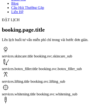
Blog
Câu Hỏi Thường Gặp
Liên Hệ
ĐẶT LỊCH
booking.page.title
Lên lịch buổi tư vấn miễn phí chỉ trong vài bước đơn giản.
services.skincare.title
booking.svc.skincare_sub
services.botox_filler.title
booking.svc.botox_filler_sub
services.lifting.title
booking.svc.lifting_sub
services.whitening.title
booking.svc.whitening_sub